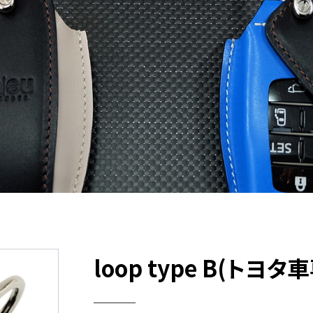
loop type B(ト