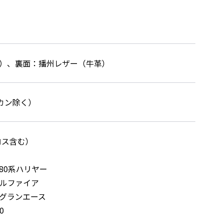
）、裏面：播州レザー（牛革）
Dカン除く）
ロス含む）
 80系ハリヤー
ェルファイア
グランエース
0